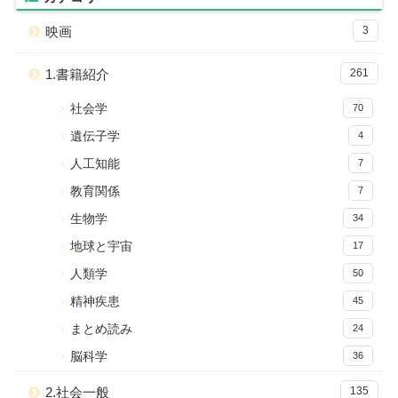
映画
3
1.書籍紹介
261
社会学
70
遺伝子学
4
人工知能
7
教育関係
7
生物学
34
地球と宇宙
17
人類学
50
精神疾患
45
まとめ読み
24
脳科学
36
2.社会一般
135