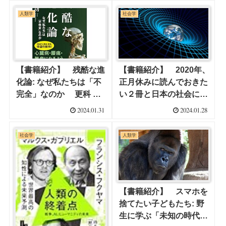
て考えるが。
人類学
社会学
【書籍紹介】 残酷な進
【書籍紹介】 2020年、
化論: なぜ私たちは「不
正月休みに読んでおきた
完全」なのか 更科 功
い２冊と日本の社会につ
(著)
いてです。
2024.01.31
2024.01.28
社会学
人類学
【書籍紹介】 スマホを
捨てたい子どもたち: 野
生に学ぶ「未知の時代」