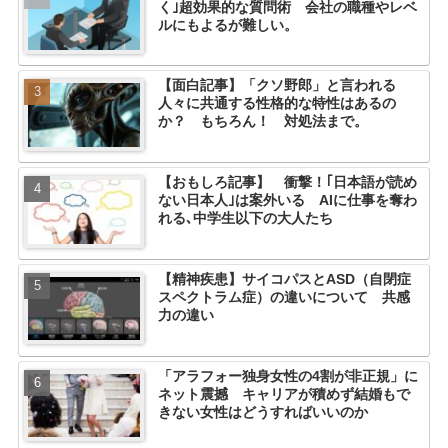
く｣超効果的な質問術 会社の職種やレベ
ルにもよるが難しい。
【面白記事】「クソ野郎」と言われる
人々に共通する性格的な特性はあるの
か？ もちろん！ 対処法まで。
【おもしろ記事】 衝撃！｢日本語が読め
ない日本人｣は案外いる AIに仕事を奪わ
れる､中学生以下の大人たち
【精神疾患】サイコパスとASD（自閉症
スペクトラム症）の違いについて 共感
力の違い
「アラフォー独身女性の4割が非正規」に
ネット震撼 キャリアが積めず結婚もで
きない女性はどうすればいいのか