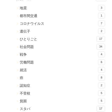
地震
3
都市間交通
1
コロナウイルス
7
遺伝子
2
ひとりごと
17
社会問題
34
戦争
4
労働問題
6
就活
4
癌
8
認知症
2
不登校
5
貧困
5
スタバ
17