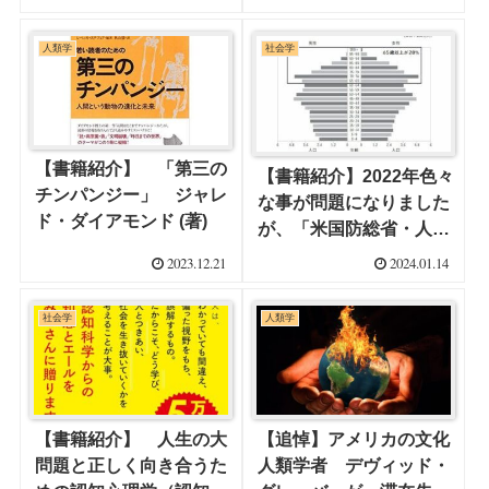
を！
す。
人類学
社会学
【書籍紹介】 「第三の
【書籍紹介】2022年色々
チンパンジー」 ジャレ
な事が問題になりました
ド・ダイアモンド (著)
が、「米国防総省・人口
統計コンサルタントの 人
2023.12.21
2024.01.14
類超長期予測」です。
社会学
人類学
【書籍紹介】 人生の大
【追悼】アメリカの文化
問題と正しく向き合うた
人類学者 デヴィッド・