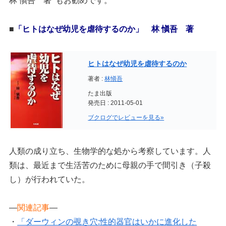
林 愼吾 著 もお勧めです。
■
「ヒトはなぜ幼児を虐待するのか」 林 愼吾 著
ヒトはなぜ幼児を虐待するのか
著者 :
林愼吾
たま出版
発売日 : 2011-05-01
ブクログでレビューを見る»
人類の成り立ち、生物学的な処から考察しています。
人
類は、最近まで生活苦のために母親の手で間引き（子殺
し）が行われていた。
—
関連記事
—
・
「ダーウィンの覗き穴:性的器官はいかに進化した