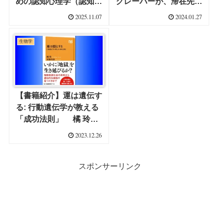
めの認知心理学（認知科
グレーバーが、滞在先の
学） 今井 むつみ
イタリア・ヴェネツィア
2025.11.07
2024.01.27
（著）
で急逝した。
生物学
【書籍紹介】運は遺伝す
る: 行動遺伝学が教える
「成功法則」 橘 玲、
安藤 寿康 (著)
2023.12.26
スポンサーリンク