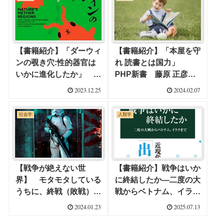
【書籍紹介】「ダーウィ
【書籍紹介】「本屋を守
ンの覗き穴:性的器官は
れ 読書とは国力」
いかに進化したか」 メ
PHP新書 藤原 正彦
ノ・ スヒルトハウゼン
(著) です。
2023.12.25
2024.02.07
(著)
社会学
人類学
【戦争が絶えない世
【書籍紹介】戦争はいか
界】 モタモタしている
に終結したか—二度の大
うちに、終戦（敗戦）記
戦からベトナム、イラク
念日が過ぎてしまいまし
まで 千々和 泰明 (著)
2024.01.23
2025.07.13
たが、改めて戦争につい