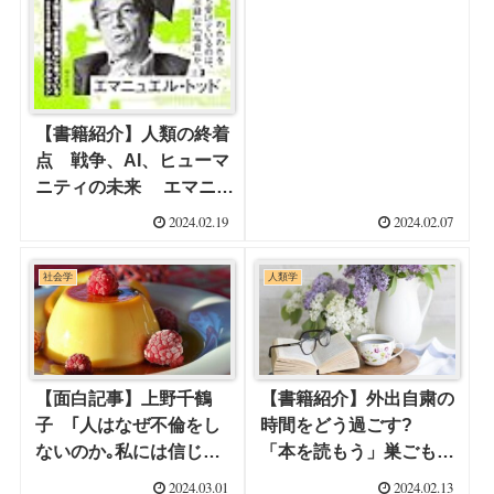
の生き方 山極 寿一 (著)
【書籍紹介】人類の終着
点 戦争、AI、ヒューマ
ニティの未来 エマニュ
エル・トッド (著)
2024.02.19
2024.02.07
社会学
人類学
【面白記事】上野千鶴
【書籍紹介】外出自粛の
子 ｢人はなぜ不倫をし
時間をどう過ごす?
ないのか｡私には信じら
「本を読もう」巣ごもり
れない｣ なんていう事
時間の有効活用方法で
2024.03.01
2024.02.13