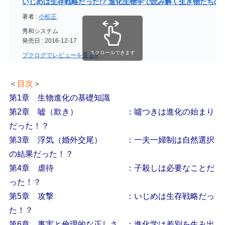
いじめは生存戦略だった!? 進化生物学で読み解く生き物たちの
著者 :
小松正
秀和システム
発売日 : 2016-12-17
スクロールできます
ブクログでレビューを見る»
＜
目次
＞
第1章 生物進化の基礎知識
第2章 嘘（欺き） ：噓つきは進化の始まり
だった！？
第3章 浮気（婚外交尾） ：一夫一婦制は自然選択
の結果だった！？
第4章 虐待 ：子殺しは必要なことだ
った！？
第5章 攻撃 ：いじめは生存戦略だっ
た！？
第6章 事実と倫理的な正しさ ：進化学は差別を生み出