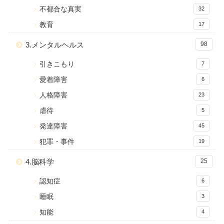
不都合な真実
32
教育
17
3.メンタルヘルス
98
引きこもり
7
愛着障害
6
人格障害
23
虐待
5
発達障害
45
犯罪・事件
19
4.脳科学
25
認知症
6
睡眠
3
知能
4