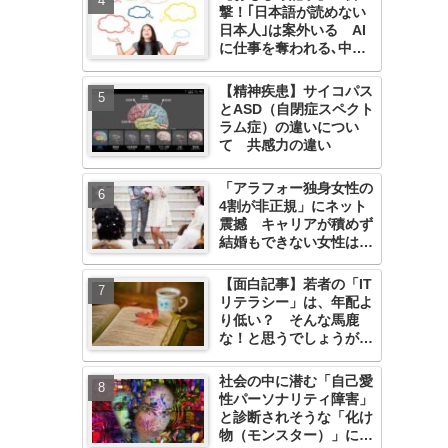
撃！｢日本語が読めない
日本人｣は案外いる AI
に仕事を奪われる､中学
生以下の大人たち
【精神疾患】サイコパス
とASD（自閉症スペクト
ラム症）の違いについ
て 共感力の違い
「アラフォー独身女性の
4割が非正規」にネット
震撼 キャリアが積めず
結婚もできない女性はど
うすればいいのか
【面白記事】若者の「IT
リテラシー」は、年配よ
り低い？ そんな馬鹿
な！と思うでしょうが納
得です
社会の中に潜む「自己愛
性パーソナリティ障害」
と診断されそうな「化け
物（モンスター）」につ