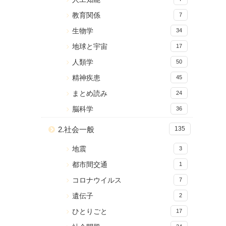
教育関係
7
生物学
34
地球と宇宙
17
人類学
50
精神疾患
45
まとめ読み
24
脳科学
36
2.社会一般
135
地震
3
都市間交通
1
コロナウイルス
7
遺伝子
2
ひとりごと
17