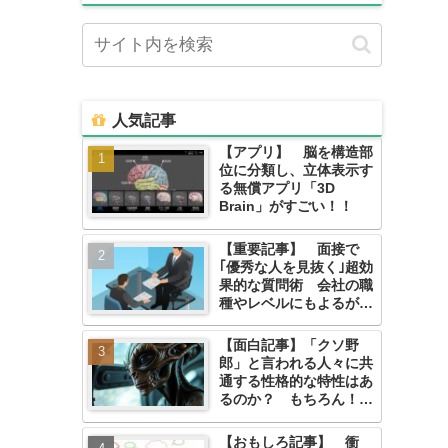
人気記事
【アプリ】 脳を構造部
位に分類し、立体表示す
る無償アプリ「3D
Brain」がすごい！！
【重要記事】 面接で
｢優秀な人を見抜く｣超効
果的な質問術 会社の職
種やレベルにもよるが難
しい。
【面白記事】「クソ野
郎」と言われる人々に共
通する性格的な特性はあ
るのか？ もちろん！
対処法まで。
【おもしろ記事】 衝