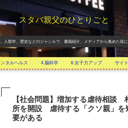
スタバ親父のひとりごと
、人類学、歴史などのジャンルで、書籍紹介、メディアから集めた役に
.メンタルヘルス
4.脳科学
6.女子力アップ
サイ
【社会問題】増加する虐待相談 
所を開設 虐待する「クソ親」を
要がある