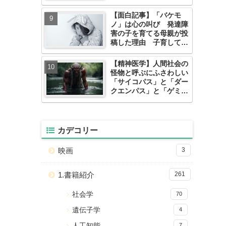
いて
【面白記事】「バケモ
ノ」は心の叫び 発達障
害の子を育てる母親が投
稿した理由 子育してる
親の悲痛なメッセージが
Xに書込。
【精神医学】人間社会の
怪物と呼ぶにふさわしい
「サイコパス」と「ダー
クエンパス」と「ゲミュ
ートローゼ」
カデコリー
映画
3
1.書籍紹介
261
社会学
70
遺伝子学
4
人工知能
7