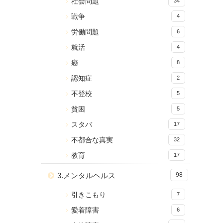
社会問題
34
戦争
4
労働問題
6
就活
4
癌
8
認知症
2
不登校
5
貧困
5
スタバ
17
不都合な真実
32
教育
17
3.メンタルヘルス
98
引きこもり
7
愛着障害
6