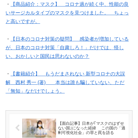
・
【商品紹介：マスク】 コロナ過が続く中、性能の良
いサージカルタイプのマスクを見つけました。 ちょっ
と高いですが。
・
【日本のコロナ対策の疑問】 感染者が増加している
が、日本のコロナ対策「自粛しろ！」だけでは、怪し
い、おかしいと国民は思わないのか？
・
【書籍紹介】 もうだまされない 新型コロナの大誤
解 西村 秀一 (著) 本当は誰も騙していない、ただ
「無知」なだけでしょう。
【面白記事】日本が｢マスクのはずせ
ない国｣になった経緯 この国の「過
剰可視化社会」の罪と罠を語る