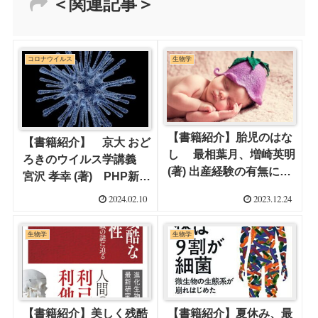
＜関連記事＞
コロナウイルス
生物学
【書籍紹介】胎児のはな
【書籍紹介】 京大 おど
し 最相葉月、増崎英明
ろきのウイルス学講義
(著) 出産経験の有無に関
宮沢 孝幸 (著) PHP新
係なく、男性も読んで楽
書 人はウイルスととも
2024.02.10
2023.12.24
しくて、ためになる!
に暮らしている
生物学
生物学
【書籍紹介】美しく残酷
【書籍紹介】夏休み、最