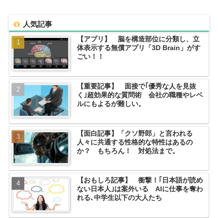
人気記事
【アプリ】 脳を構造部位に分類し、立
体表示する無償アプリ「3D Brain」がす
ごい！！
【重要記事】 面接で｢優秀な人を見抜
く｣超効果的な質問術 会社の職種やレベ
ルにもよるが難しい。
【面白記事】「クソ野郎」と言われる
人々に共通する性格的な特性はあるの
か？ もちろん！ 対処法まで。
【おもしろ記事】 衝撃！｢日本語が読め
ない日本人｣は案外いる AIに仕事を奪わ
れる､中学生以下の大人たち