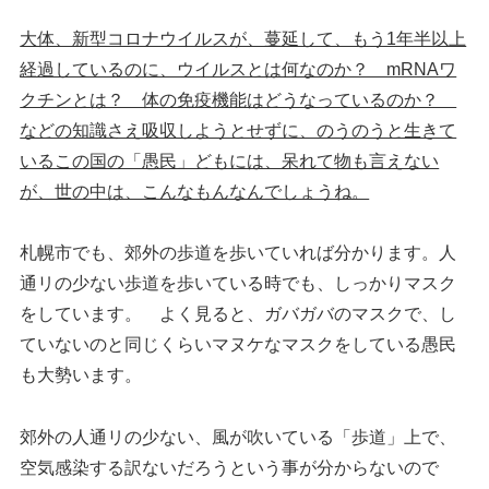
大体、新型コロナウイルスが、蔓延して、もう1年半以上
経過しているのに、ウイルスとは何なのか？ mRNAワ
クチンとは？ 体の免疫機能はどうなっているのか？
などの知識さえ吸収しようとせずに、のうのうと生きて
いるこの国の「愚民」どもには、呆れて物も言えない
が、世の中は、こんなもんなんでしょうね。
札幌市でも、郊外の歩道を歩いていれば分かります。人
通リの少ない歩道を歩いている時でも、しっかりマスク
をしています。 よく見ると、ガバガバのマスクで、し
ていないのと同じくらいマヌケなマスクをしている愚民
も大勢います。
郊外の人通リの少ない、風が吹いている「歩道」上で、
空気感染する訳ないだろうという事が分からないので