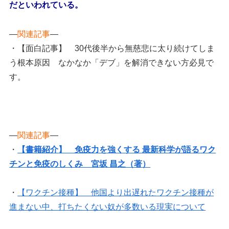
だといわれている。
—
関連記事
—
・【面白記事】 30代後半から無慈悲に太り続けてしま
う根本原因 なかなか「デブ」を解消できない方必見で
す。
—
関連記事
—
・
【書籍紹介】 免疫力を強くする 最新科学が語るワク
チンと免疫のしくみ 宮坂 昌之（著）
・
【ワクチン接種】 他国より出遅れたワクチン接種が
進まない中、打ちたくない奴が多数いる現実について