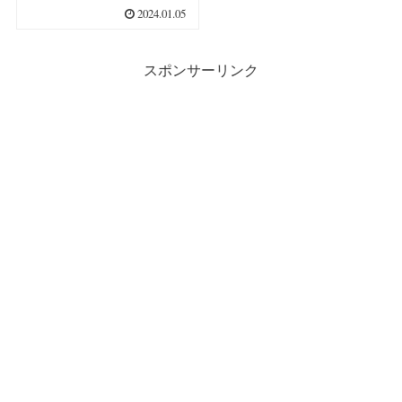
クロの攻防 さまざまな
2024.01.05
感染戦略、生存戦略
スポンサーリンク