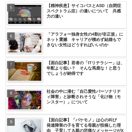
【精神疾患】サイコパスとASD（自閉症
スペクトラム症）の違いについて 共感
力の違い
「アラフォー独身女性の4割が非正規」に
ネット震撼 キャリアが積めず結婚もで
きない女性はどうすればいいのか
【面白記事】若者の「ITリテラシー」は、
年配より低い？ そんな馬鹿な！と思う
でしょうが納得です
社会の中に潜む「自己愛性パーソナリテ
ィ障害」と診断されそうな「化け物（モ
ンスター）」について
【面白記事】「バケモノ」は心の叫び
発達障害の子を育てる母親が投稿した理
由 子育してる親の悲痛なメッセージがX