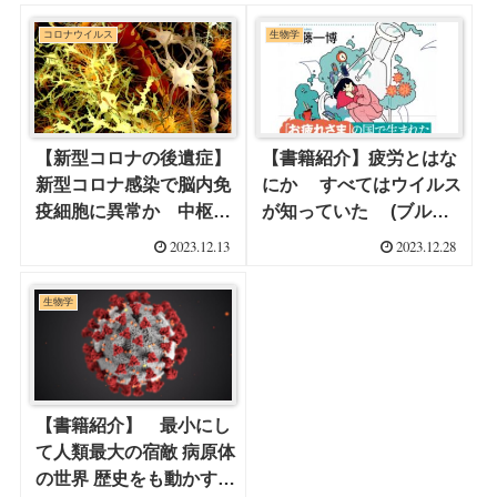
コロナウイルス
生物学
【新型コロナの後遺症】
【書籍紹介】疲労とはな
新型コロナ感染で脳内免
にか すべてはウイルス
疫細胞に異常か 中枢神
が知っていた (ブルー
経の後遺症の一因？
バックス) 新書 近藤 一
2023.12.13
2023.12.28
博 (著)
生物学
【書籍紹介】 最小にし
て人類最大の宿敵 病原体
の世界 歴史をも動かすミ