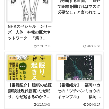
【分断する世間】「野外
で距離を開ければマスク
必要なし」と言われてき
たが、マスクを外す時期
を世間の人々はどう考え
NHKスペシャル シリー
ている？
ズ 人体 神秘の巨大ネ
ットワーク 「第３
集 “骨”が出す！ 最高の
2024.02.10
2023.12.30
若返り物質」
生物学
生物学
【書籍紹介】 睡眠の起源
【書籍紹介】 福岡ハカ
(講談社現代新書) なぜ眠
セの「ツチハンミョウの
り、なぜ起きるのか？
ギャンブル」 福岡 伸
金谷啓之著
一（著）です。
2025.03.01
2024.01.27