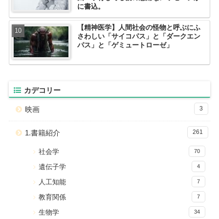
に書込。
【精神医学】人間社会の怪物と呼ぶにふ
さわしい「サイコパス」と「ダークエン
パス」と「ゲミュートローゼ」
カデコリー
映画
3
1.書籍紹介
261
社会学
70
遺伝子学
4
人工知能
7
教育関係
7
生物学
34