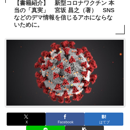
【書籍紹介】 新型コロナワクチン 本
当の「真実」 宮坂 昌之（著） SNS
などのデマ情報を信じるアホにならな
いために。
X
Facebook
はてブ