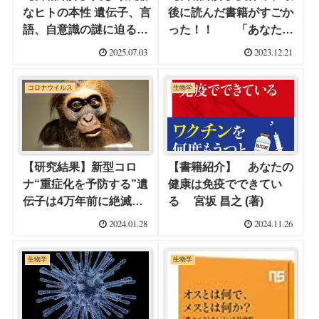
なヒトの本性 遺伝子、言
後に読んだ書籍がすごか
語、自意識の謎に迫る
った！！ 「あなたの
長谷川 眞理子 (著)
体は9割が細菌」 10％
2025.07.03
2023.12.21
HUMAN
コロナウイルス
生物学
【研究結果】新型コロ
【書籍紹介】 あなたの
ナ“重症化を予防する”遺
健康は免疫でできてい
伝子は4万年前に絶滅し
る 宮坂 昌之 (著)
たネアンデルタール人由
2024.01.28
2024.11.26
来か。
生物学
生物学