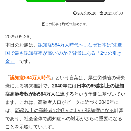
2025.05.26
2025.05.30
この記事は
約9分
で読めます。
2025-05-26、
本日のお題は、
認知症584万人時代へ…なぜ日本は“先進
国で最も認知症率が高い”のか？背景にある「2つの引き
金」
です。
「
認知症584万人時代
」という言葉は、厚生労働省の研究
班による将来推計で、
2040年には日本の65歳以上の認知
症高齢者数が約584万人に達する
という予測に基づいてい
ます。これは、高齢者人口がピークに近づく2040年に
は、
65歳以上の高齢者の約7人に1人が認知症になる
計算
であり、社会全体で認知症への対応がさらに重要になる
ことを示唆しています。