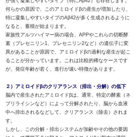
が強く凝集しやすいタイプ（特にAβ42）も存在します。
何らかの原因で、このアミロイドβの産生が増加したり、
特に凝集しやすいタイプのAβ42が多く生成されるように
なると、蓄積が始まります。
家族性アルツハイマー病の場合、APPやこれらの切断酵
素（プレセニリン1、プレセニリン2など）の遺伝子に変
異があることが原因で、アミロイドβの過剰な産生が起こ
ることが分かっています。これは比較的稀なケースです
が、発症年齢が若く、進行が速い特徴があります。
２）アミロイドβのクリアランス（排出・分解）の低下
脳内で産生されたアミロイドβは、通常、特定の酵素（ネ
プリライシンなど）によって分解されたり、脳から血液
中へ排出されるなどして、クリアランス（除去）されま
す。
しかし、この分解・排出システムが加齢やその他の要因