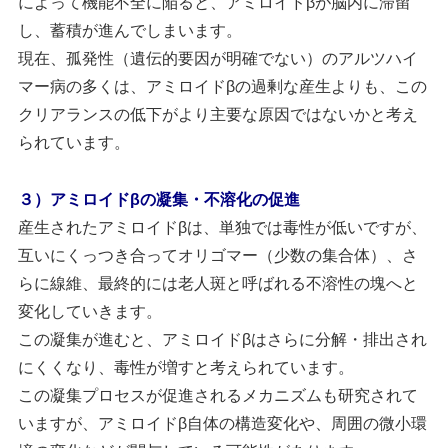
によって機能不全に陥ると、アミロイドβが脳内に滞留
し、蓄積が進んでしまいます。
現在、孤発性（遺伝的要因が明確でない）のアルツハイ
マー病の多くは、アミロイドβの過剰な産生よりも、この
クリアランスの低下がより主要な原因ではないかと考え
られています。
３）アミロイドβの凝集・不溶化の促進
産生されたアミロイドβは、単独では毒性が低いですが、
互いにくっつき合ってオリゴマー（少数の集合体）、さ
らに線維、最終的には老人斑と呼ばれる不溶性の塊へと
変化していきます。
この凝集が進むと、アミロイドβはさらに分解・排出され
にくくなり、毒性が増すと考えられています。
この凝集プロセスが促進されるメカニズムも研究されて
いますが、アミロイドβ自体の構造変化や、周囲の微小環