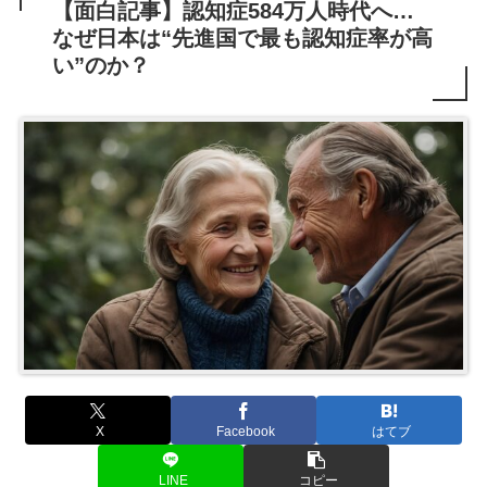
【面白記事】認知症584万人時代へ…
なぜ日本は“先進国で最も認知症率が高
い”のか？
X
Facebook
はてブ
LINE
コピー