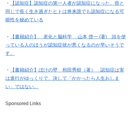
・
【認知症】認知症の第一人者が認知症になった。癌と
同じで長く生き過ぎたヒトは将来誰でも認知症になる可
能性を秘めている
・
【書籍紹介】 老化と脳科学 山本 啓一 (著) 頭を使
っている人のほうが認知症状が悪くなるのが早いそうで
す。
・
【書籍紹介】ぼけの壁 和田秀樹（著） 認知症は実
は進行がゆっくりで、決して「かかったら人生おしま
い」ではない。
Sponsored Links