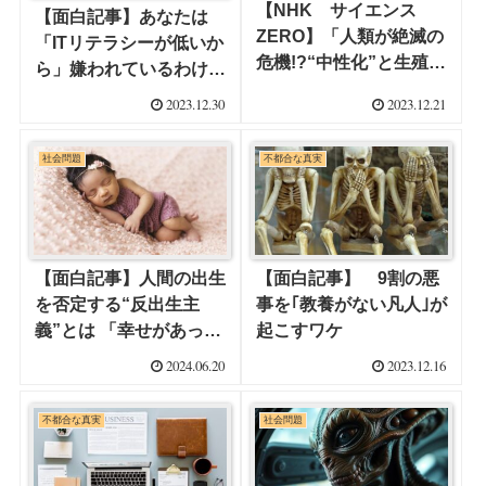
【NHK サイエンス
【面白記事】あなたは
ZERO】「人類が絶滅の
「ITリテラシーが低いか
危機!?“中性化”と生殖の
ら」嫌われているわけで
未来」 やはり、デブは
はない〜できないことへ
2023.12.30
2023.12.21
中性化の原因の一つだっ
の対応に人間性が現れる
た
社会問題
不都合な真実
【面白記事】人間の出生
【面白記事】 9割の悪
を否定する“反出生主
事を｢教養がない凡人｣が
義”とは 「幸せがあって
起こすワケ
も崩れる。なら最初から
2024.06.20
2023.12.16
存在しないほうがいい」
不都合な真実
社会問題