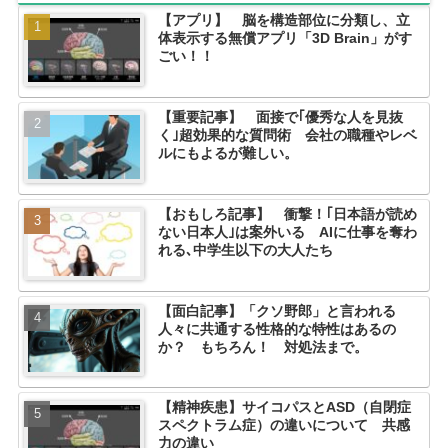
【アプリ】 脳を構造部位に分類し、立
体表示する無償アプリ「3D Brain」がす
ごい！！
【重要記事】 面接で｢優秀な人を見抜
く｣超効果的な質問術 会社の職種やレベ
ルにもよるが難しい。
【おもしろ記事】 衝撃！｢日本語が読め
ない日本人｣は案外いる AIに仕事を奪わ
れる､中学生以下の大人たち
【面白記事】「クソ野郎」と言われる
人々に共通する性格的な特性はあるの
か？ もちろん！ 対処法まで。
【精神疾患】サイコパスとASD（自閉症
スペクトラム症）の違いについて 共感
力の違い