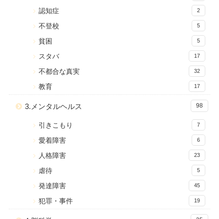
認知症
2
不登校
5
貧困
5
スタバ
17
不都合な真実
32
教育
17
3.メンタルヘルス
98
引きこもり
7
愛着障害
6
人格障害
23
虐待
5
発達障害
45
犯罪・事件
19