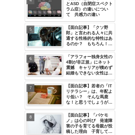
とASD（自閉症スペクト
ラム症）の違いについ
て 共感力の違い
【面白記事】「クソ野
郎」と言われる人々に共
通する性格的な特性はあ
るのか？ もちろん！
対処法まで。
「アラフォー独身女性の
4割が非正規」にネット
震撼 キャリアが積めず
結婚もできない女性はど
うすればいいのか
【面白記事】若者の「IT
リテラシー」は、年配よ
り低い？ そんな馬鹿
な！と思うでしょうが納
得です
【面白記事】「バケモ
ノ」は心の叫び 発達障
害の子を育てる母親が投
稿した理由 子育してる