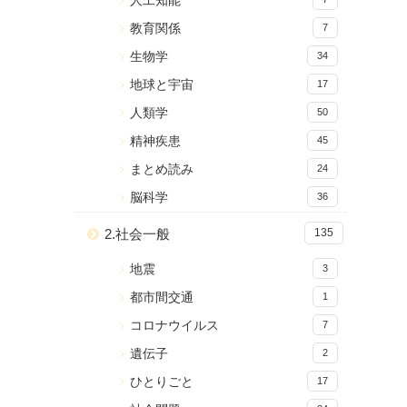
人工知能
教育関係
7
生物学
34
地球と宇宙
17
人類学
50
精神疾患
45
まとめ読み
24
脳科学
36
2.社会一般
135
地震
3
都市間交通
1
コロナウイルス
7
遺伝子
2
ひとりごと
17