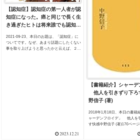
【認知症】認知症の第一人者が認
知症になった。癌と同じで長く生
き過ぎたヒトは将来誰でも認知症
になる可能性を秘めている
2021-09-23、本日のお題は、「認知症」に
ついてです。なぜ、あまり話題にしたくない
事を取り上げようと思ったかと云えば、２人
に１人が罹患する「癌」と同じで、人生１０
０年時代を迎え、長く生き過ぎたヒトは、将
来、誰でも認知症になる可能性を秘...
【書籍紹介】シャーデ
他人を引きずり下ろ
野信子 (著)
2018年1月18日、本日の書
ャーデンフロイデ」 他人を
す快感中野信子 (著)170ペー
ので数時間で読んでしまいま
2023.12.21
文章は、とても読みやすく、