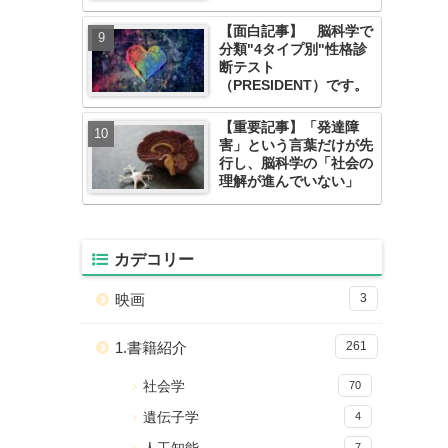
親の悲痛なメッセージが
Xに書込。
【面白記事】 脳科学で
分類"4タイプ別"性格診
断テスト
（PRESIDENT）です。
【重要記事】「発達障
害」という言葉だけが先
行し、脳科学の「社会の
理解が進んでいない」
カデコリー
映画
3
1.書籍紹介
261
社会学
70
遺伝子学
4
7