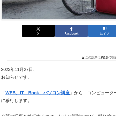
X
Facebook
はてブ
この記事は
約1分
で読
2023年11月27日、
お知らせです。
「
WEB、IT、Book、パソコン講座
」から、コンピュータ
に移行します。