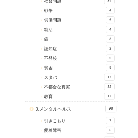
社会問題
34
戦争
4
労働問題
6
就活
4
癌
8
認知症
2
不登校
5
貧困
5
スタバ
17
不都合な真実
32
教育
17
3.メンタルヘルス
98
引きこもり
7
愛着障害
6