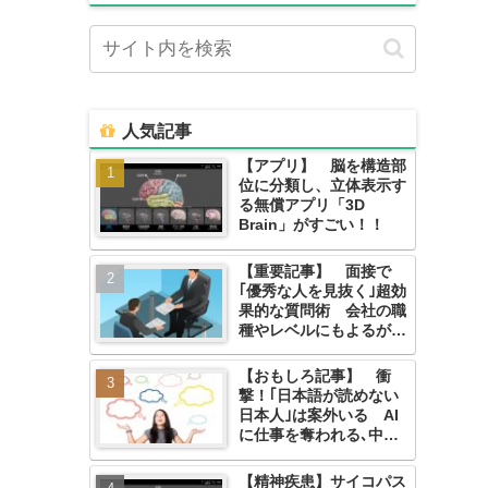
人気記事
【アプリ】 脳を構造部
位に分類し、立体表示す
る無償アプリ「3D
Brain」がすごい！！
【重要記事】 面接で
｢優秀な人を見抜く｣超効
果的な質問術 会社の職
種やレベルにもよるが難
しい。
【おもしろ記事】 衝
撃！｢日本語が読めない
日本人｣は案外いる AI
に仕事を奪われる､中学
生以下の大人たち
【精神疾患】サイコパス