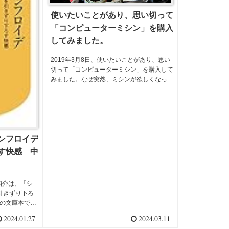
使いたいことがあり、思い切って
「コンピューターミシン」を購入
してみました。
2019年3月8日、使いたいことがあり、思い
切って「コンピューターミシン」を購入して
みました。なぜ突然、ミシンが欲しくなった
のか、、、、以前から「レザークラフト」で
使ってみたかったのと、ズボンの裾上げや長
袖シャツの半そで化です（直しが、大量...
ンフロイデ
す快感 中
籍紹介は、「シ
引きずり下ろ
ジの文庫本です
したが、彼女の
2024.01.27
2024.03.11
読んでいて、立