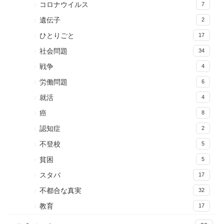
コロナウイルス
7
遺伝子
2
ひとりごと
17
社会問題
34
戦争
4
労働問題
6
就活
4
癌
8
認知症
2
不登校
5
貧困
5
スタバ
17
不都合な真実
32
教育
17