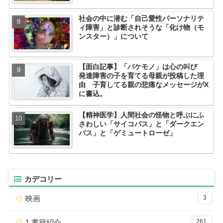
社会の中に潜む「自己愛性パーソナリテ
ィ障害」と診断されそうな「化け物（モ
ンスター）」について
【面白記事】「バケモノ」は心の叫び
発達障害の子を育てる母親が投稿した理
由 子育してる親の悲痛なメッセージがX
に書込。
【精神医学】人間社会の怪物と呼ぶにふ
さわしい「サイコパス」と「ダークエン
パス」と「ゲミュートローゼ」
カデコリー
映画
3
1.書籍紹介
261