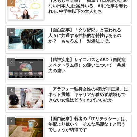
【おもしろ記事】 衝撃！｢日本語が読め
ない日本人｣は案外いる AIに仕事を奪わ
れる､中学生以下の大人たち
【面白記事】「クソ野郎」と言われる
人々に共通する性格的な特性はあるの
か？ もちろん！ 対処法まで。
【精神疾患】サイコパスとASD（自閉症
スペクトラム症）の違いについて 共感
力の違い
「アラフォー独身女性の4割が非正規」に
ネット震撼 キャリアが積めず結婚もで
きない女性はどうすればいいのか
【面白記事】若者の「ITリテラシー」は、
年配より低い？ そんな馬鹿な！と思う
でしょうが納得です