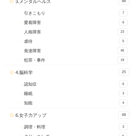
3.メンタルヘルス
98
引きこもり
7
愛着障害
6
人格障害
23
虐待
5
発達障害
45
犯罪・事件
19
4.脳科学
25
認知症
6
睡眠
3
知能
4
6.女子力アップ
48
調理・料理
3