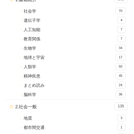
社会学
70
遺伝子学
4
人工知能
7
教育関係
7
生物学
34
地球と宇宙
17
人類学
50
精神疾患
45
まとめ読み
24
脳科学
36
2.社会一般
135
地震
3
都市間交通
1